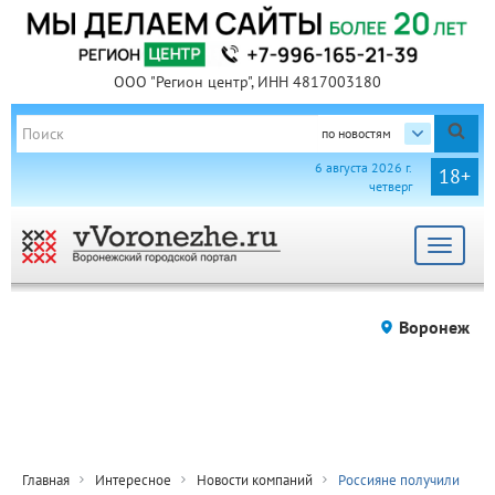
ООО "Регион центр", ИНН 4817003180
по новостям
6 августа 2026 г.
18+
четверг
Toggle
navigat
Воронеж
Главная
Интересное
Новости компаний
Россияне получили