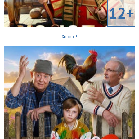
12+
Холоп 3