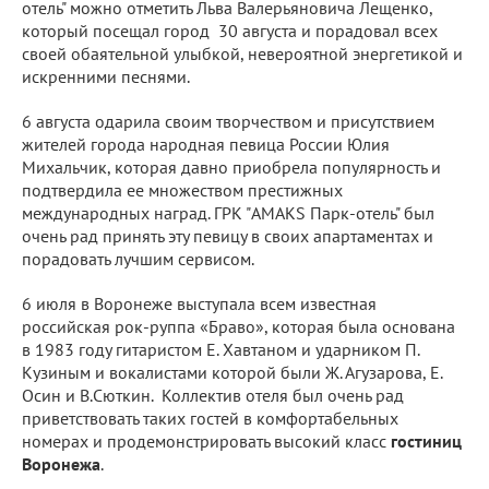
отель" можно отметить Льва Валерьяновича Лещенко,
который посещал город 30 августа и порадовал всех
своей обаятельной улыбкой, невероятной энергетикой и
искренними песнями.
6 августа одарила своим творчеством и присутствием
жителей города народная певица России Юлия
Михальчик, которая давно приобрела популярность и
подтвердила ее множеством престижных
международных наград. ГРК "AMAKS Парк-отель" был
очень рад принять эту певицу в своих апартаментах и
порадовать лучшим сервисом.
6 июля в Воронеже выступала всем известная
российская рок-руппа «Браво», которая была основана
в 1983 году гитаристом Е. Хавтаном и ударником П.
Кузиным и вокалистами которой были Ж. Агузарова, Е.
Осин и В.Сюткин. Коллектив отеля был очень рад
приветствовать таких гостей в комфортабельных
номерах и продемонстрировать высокий класс
гостиниц
Воронежа
.