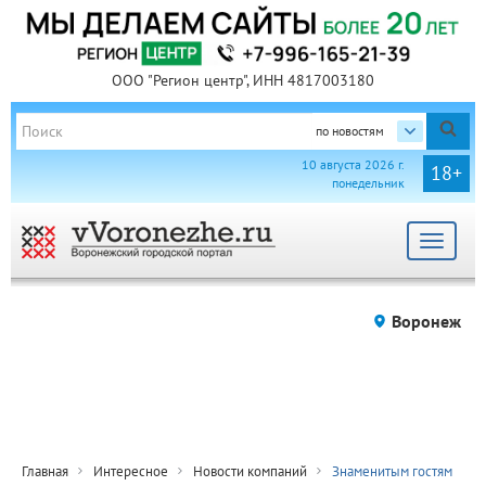
ООО "Регион центр", ИНН 4817003180
по новостям
10 августа 2026 г.
18+
понедельник
Toggle
navigat
Воронеж
Главная
Интересное
Новости компаний
Знаменитым гостям