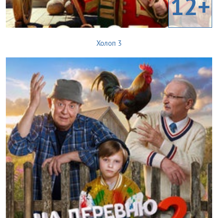
12+
Холоп 3