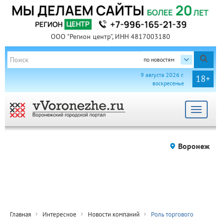
ООО "Регион центр", ИНН 4817003180
по новостям
9 августа 2026 г.
18+
воскресенье
Toggle
navigat
Воронеж
Главная
Интересное
Новости компаний
Роль торгового