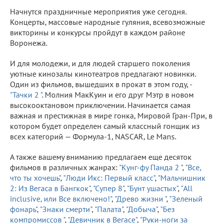
Начнутся праздничные мероприятия уже сегодня.
Концерты, массовые народные гуляния, всевозможные
викторины и конкурсы пройдут в каждом районе
Воронежа.
И для молодежи, и для людей старшего поколения
уютные кинозалы кинотеатров предлагают новинки.
Один из фильмов, вышедших в прокат в этом году, -
"Тачки 2 "
. Молния МакКуин и его друг Мэтр в новом
высокооктановом приключении. Начинается самая
важная и престижная в мире гонка, Мировой Гран-При, в
котором будет определен самый классный гонщик из
всех категорий — Формула-1, NASCAR, Le Mans.
А также вашему вниманию предлагаем еще десяток
фильмов в различных жанрах:
"Кунг-фу Панда 2 "
,
"Все,
что ты хочешь"
,
"Люди Икс: Первый класс"
,
"Мальчишник
2: Из Вегаса в Бангкок"
,
"Супер 8"
,
"Бунт ушастых"
,
"All
inclusive, или Все включено!"
,
"Древо жизни "
,
"Зеленый
фонарь"
,
"Знаки смерти"
,
"Палата"
,
"Добыча"
,
"Без
компромиссов "
,
"Девичник в Вегасе"
,
"Руки-ноги за