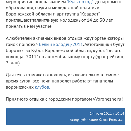
мероприятие под названием
"Культпоход"
- департамент
образования, науки и молодежной политики
Воронежской области и арт-группа "Квадрат"
приглашают талантливую молодежь от 14 до 30 лет
принять в нем участие.
А любителей активных видов отдыха ждут организаторы
гонок noindex>
Белый колодец-2011
. Автогонщики будут
бороться за Кубок Воронежской области, кубок "Белого
колодца -2011" по автомобильному спорту (дрэг-рейсинг,
2 этап)
Для тех, кто может отдохнуть, исключительно в темное
время суток, все ночи напролет работают танцполы
воронежских
клубов.
Приятного отдыха с городским порталом vVoronezhe.ru!
24 июня 2011 г. 10:14
Автор публикации Олеся Роговская