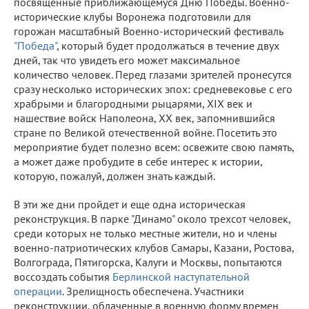
посвященные приближающемуся Дню Победы. Военно-
исторические клубы Воронежа подготовили для
горожан масштабный Военно-исторический фестиваль
"Победа"
, который будет продолжаться в течение двух
дней, так что увидеть его может максимальное
количество человек. Перед глазами зрителей пронесутся
сразу несколько исторических эпох: средневековье с его
храбрыми и благородными рыцарями, XIX век и
нашествие войск Наполеона, XX век, запомнившийся
стране по Великой отечественной войне. Посетить это
мероприятие будет полезно всем: освежите свою память,
а может даже пробудите в себе интерес к истории,
которую, пожалуй, должен знать каждый.
В эти же дни пройдет и еще одна историческая
реконструкция. В парке "Динамо" около трехсот человек,
среди которых не только местные жители, но и члены
военно-патриотических клубов Самары, Казани, Ростова,
Волгограда, Пятигорска, Калуги и Москвы, попытаются
воссоздать события
Берлинской наступательной
операции
. Зрелищность обеспечена. Участники
реконструкции, облаченные в военную форму времен