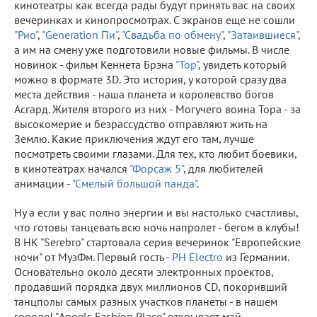
кинотеатры как всегда рады будут принять вас на своих
вечеринках и кинопросмотрах. С экранов еще не сошли
"Рио"
,
"Generation Пи"
,
"Свадьба по обмену"
,
"Затаившиеся"
,
а им на смену уже подготовили новые фильмы. В числе
новинок - фильм Кеннета Брэна
"Тор"
, увидеть который
можно в формате 3D. Это история, у которой сразу два
места действия - наша планета и королевство богов
Асгард. Жителя второго из них - Могучего воина Тора - за
высокомерие и безрассудство отправляют жить на
Землю. Какие приключения ждут его там, лучше
посмотреть своими глазами. Для тех, кто любит боевики,
в кинотеатрах начался
"Форсаж 5"
, для любителей
анимации -
"Смелый большой панда"
.
Ну а если у вас полно энергии и вы настолько счастливы,
что готовы танцевать всю ночь напролет - бегом в клубы!
В НК "Serebro" стартовала серия вечеринок "Европейские
ночи" от МузФм. Первый гость -
PH Electro
из Германии.
Основательно около десяти электронных проектов,
продавший порядка двух миллионов CD, покоривший
танцполы самых разных участков планеты - в нашем
городе! "Angels Fashion Place" открывает май