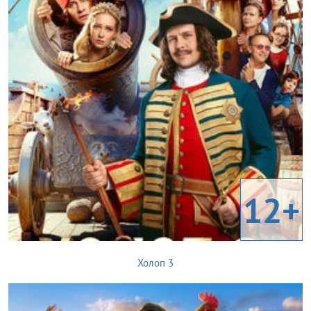
12+
Холоп 3