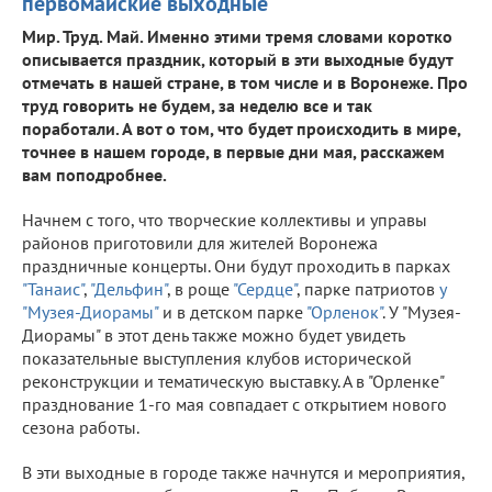
первомайские выходные
Мир. Труд. Май. Именно этими тремя словами коротко
описывается праздник, который в эти выходные будут
отмечать в нашей стране, в том числе и в Воронеже. Про
труд говорить не будем, за неделю все и так
поработали. А вот о том, что будет происходить в мире,
точнее в нашем городе, в первые дни мая, расскажем
вам поподробнее.
Начнем с того, что творческие коллективы и управы
районов приготовили для жителей Воронежа
праздничные концерты. Они будут проходить в парках
"Танаис"
,
"Дельфин"
, в роще
"Сердце"
, парке патриотов
у
"Музея-Диорамы"
и в детском парке
"Орленок"
. У "Музея-
Диорамы" в этот день также можно будет увидеть
показательные выступления клубов исторической
реконструкции и тематическую выставку. А в "Орленке"
празднование 1-го мая совпадает с открытием нового
сезона работы.
В эти выходные в городе также начнутся и мероприятия,