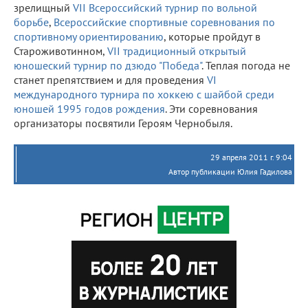
зрелищный
VII Всероссийский турнир по вольной
борьбе
,
Всероссийские спортивные соревнования по
спортивному ориентированию
, которые пройдут в
Староживотинном,
VII традиционный открытый
юношеский турнир по дзюдо "Победа"
. Теплая погода не
станет препятствием и для проведения
VI
международного турнира по хоккею с шайбой среди
юношей 1995 годов рождения
. Эти соревнования
организаторы посвятили Героям Чернобыля.
29 апреля 2011 г. 9:04
Автор публикации Юлия Гадилова