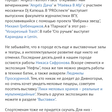
вечеринками
"Angels Дача"
и
"Маёвка В Afp"
с участием
москвички Dj Катюша. В "PROспекте" выступает
выпускник факультета журналистики ВГУ,
прославившийся с помощью проекта "Фабрика звезд",
Михаил Гребенщиков
. А в "Парнасе" в этот раз -
"Vosкреsный Trash"
. В пабе "Сто ручьев" выступят
Карандаш и Lenin
.
Не забывайте, что в городе есть еще и выставочные залы
и театры, а интеллектуальное развитие еще никто не
отменял. Последние десять дней в нашем городе
остаются работы
Никаса Сафронова
. Вскоре сменится и
экспозиция "Нефты", пока же там можно увидеть работы
в технике батик, а также акварели
Людмилы
Проскуриной
. Тем, кто никак не доедет до Дивногорья,
но очень хочет увидеть меловые пещеры, советуем
посетить выставку
"Лики меловых храмов – реальные и
мультимедийные"
. Узнать о других экспозициях вы
можете в разделе
"Выставки"
.
Спортсменам тоже не придется скучать. Для них -