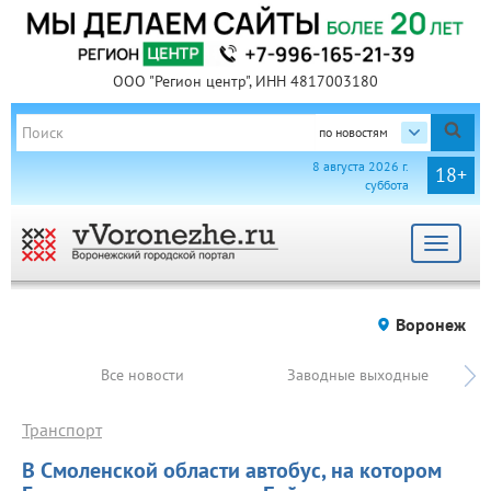
ООО "Регион центр", ИНН 4817003180
по новостям
8 августа 2026 г.
18+
суббота
Toggle
navigat
Воронеж
Все новости
Заводные выходные
Транспорт
В Смоленской области автобус, на котором