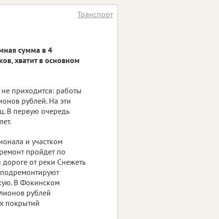
Транспорт
мная сумма в 4
ков, хватит в основном
 не приходится: работы
ионов рублей. На эти
ц. В первую очередь
лет.
ионала и участком
 ремонт пройдет по
 дороге от реки Снежеть
о подремонтируют
кую. В Фокинском
ллионов рублей
х покрытий