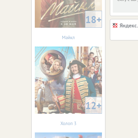
18+
Яндекс
Майкл
12+
Холоп 3