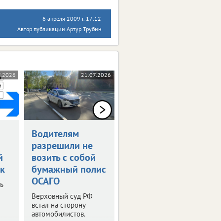
6 апреля 2009 г. 17:12
Автор публикации Артур Трубин
7.2026
21.07.2026
20.07.2026
Водителям
ФАС разработала
разрешили не
новые правила
й
возить с собой
возврата ж/д
к
бумажный полис
билетов
ОСАГО
ь
Это должно снизить
риски приобретения
Верховный суд РФ
большей части
встал на сторону
билетов
автомобилистов.
перекупщиками.