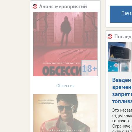
Анонс мероприятий
Печа
Послед
18+
Введен
Обсессия
време
запрет 
топлив
Это касае
отдельны
горючего.
Ограничен
силу с авг