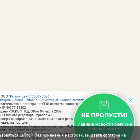
 ООО
"Регион центр" 2004 - 2026
нформационное наполнение: Информационное агентство vRossii.ru
видетельство о регистрации СМИ информационного агентства vRossii.ru
А № ФС 77‑35502
ыдано РОСКОМНАДЗОРом 04 марта 2009г.
НЕ ПРОПУСТИ!
 О. Главного редактора Нарыков А. Н.
аннеры на портале размещаются на правах рекламы.
еклама на портале:
Главные новости региона
екламное агентство "Умный маркетинг" тел. 7-910-267-70-40,
в вашей почте!
mail: umnyy.marketing@yandex.ru
тдельные публикации могут содержать информацию, не предназначенную
зоваться сайтом без изменения настроек, вы даете согласие на
ля пользователей до 18 лет.
ПОДПИСАТЬСЯ