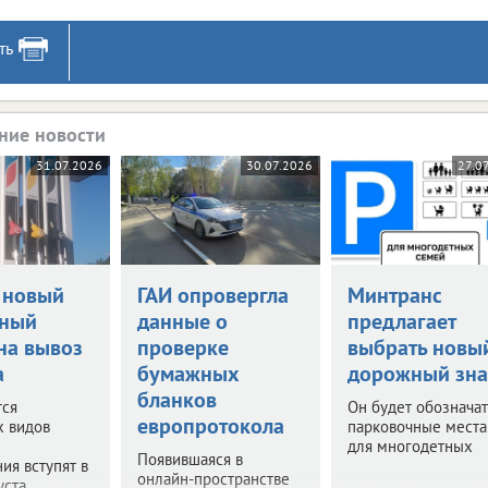
ть
ние новости
31.07.2026
30.07.2026
27.0
 новый
ГАИ опровергла
Минтранс
нный
данные о
предлагает
на вывоз
проверке
выбрать новы
а
бумажных
дорожный зна
бланков
тся
Он будет обозначат
европротокола
х видов
парковочные места
для многодетных
Появившаяся в
ия вступят в
онлайн-пространстве
уста.