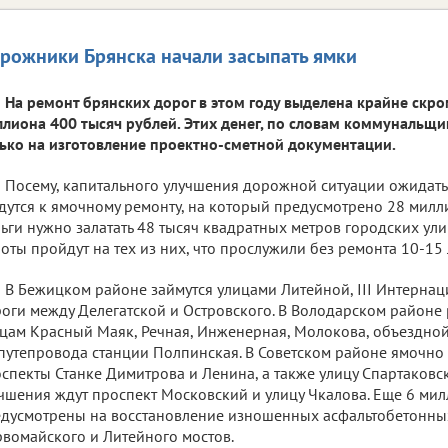
рожники Брянска начали засыпать ямки
На ремонт брянских дорог в этом году выделена крайне скро
лиона 400 тысяч рублей. Этих денег, по словам коммунальщи
ько на изготовление проектно-сметной документации.
Посему, капитального улучшения дорожной ситуации ожидать
дутся к ямочному ремонту, на который предусмотрено 28 милл
ьги нужно залатать 48 тысяч квадратных метров городских ули
оты пройдут на тех из них, что прослужили без ремонта 10-15 
В Бежицком районе займутся улицами Литейной, III Интернац
оги между Делегатской и Островского. В Володарском районе
цам Красный Маяк, Речная, Инженерная, Молокова, объездной
путепровода станции Полпинская. В Советском районе ямочн
спекты Станке Димитрова и Ленина, а также улицу Спартаковс
чшения ждут проспект Московский и улицу Чкалова. Еще 6 ми
дусмотрены на восстановление изношенных асфальтобетонны
вомайского и Литейного мостов.