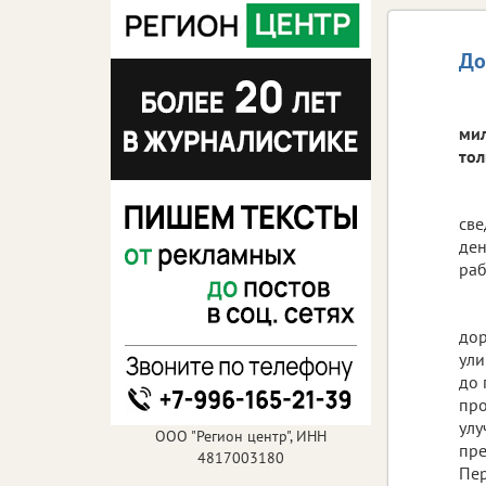
До
мил
тол
све
ден
раб
дор
ули
до 
про
улу
ООО "Регион центр", ИНН
пре
4817003180
Пер