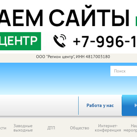
ООО "Регион центр", ИНН 4817003180
Работа у нас
Н
Заводные
Интернет-
На
сти
ДТП
Общество
выходные
конференция
мероп