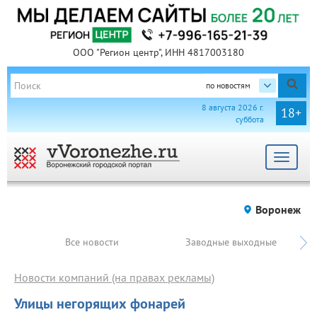
ООО "Регион центр", ИНН 4817003180
по новостям
8 августа 2026 г.
18+
суббота
Toggle
navigat
Воронеж
Все новости
Заводные выходные
Новости компаний (на правах рекламы)
Улицы негорящих фонарей