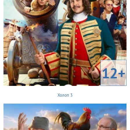
12+
Холоп 3