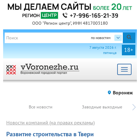
ООО "Регион центр", ИНН 4817003180
по новостям
7 августа 2026 г.
18+
пятница
Toggle
navigat
Воронеж
Все новости
Заводные выходные
Новости компаний (на правах рекламы)
Развитие строительства в Твери