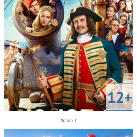
12+
Холоп 3