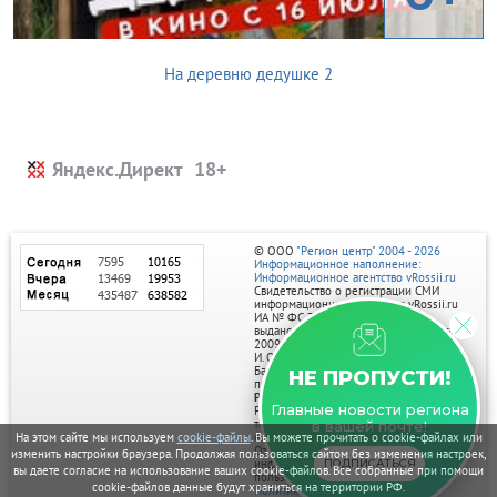
На деревню дедушке 2
Яндекс.Директ
© ООО
"Регион центр" 2004 - 2026
Информационное наполнение:
Информационное агентство vRossii.ru
Свидетельство о регистрации СМИ
информационного агентства vRossii.ru
ИА № ФС 77‑35502
выдано РОСКОМНАДЗОРом 04 марта
2009г.
И. О. Главного редактора Нарыков А. Н.
Баннеры на портале размещаются на
НЕ ПРОПУСТИ!
правах рекламы.
Реклама на портале:
Главные новости региона
Рекламное агентство "Умный маркетинг"
тел. 7-910-267-70-40,
в вашей почте!
email: umnyy.marketing@yandex.ru
На этом сайте мы используем
cookie-файлы
. Вы можете прочитать о cookie-файлах или
Отдельные публикации могут содержать
изменить настройки браузера. Продолжая пользоваться сайтом без изменения настроек,
информацию, не предназначенную для
ПОДПИСАТЬСЯ
вы даете согласие на использование ваших cookie-файлов. Все собранные при помощи
пользователей до 18 лет.
cookie-файлов данные будут храниться на территории РФ.
Политика в отношении обработки