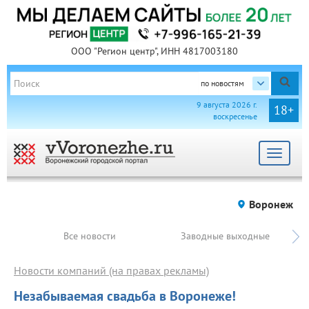
ООО "Регион центр", ИНН 4817003180
по новостям
9 августа 2026 г.
18+
воскресенье
Toggle
navigat
Воронеж
Все новости
Заводные выходные
Новости компаний (на правах рекламы)
Незабываемая свадьба в Воронеже!